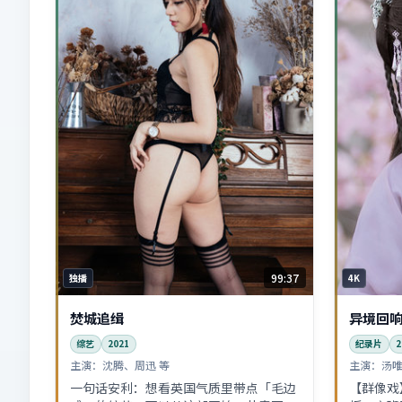
99:37
独播
4K
焚城追缉
异境回
综艺
2021
纪录片
2
主演：
沈腾、周迅 等
主演：
汤唯
一句话安利：想看英国气质里带点「毛边
【群像戏