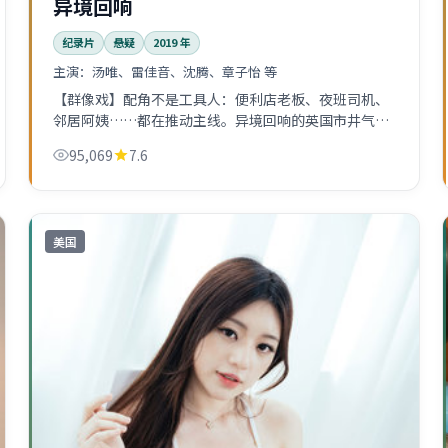
异境回响
纪录片
悬疑
2019
年
主演：
汤唯、雷佳音、沈腾、章子怡 等
【群像戏】配角不是工具人：便利店老板、夜班司机、
邻居阿姨……都在推动主线。异境回响的英国市井气息
很浓。
95,069
7.6
美国