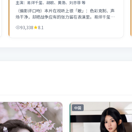
主演：
易烊千玺、胡歌、黄渤、刘亦菲 等
（偏影评口吻）本片在视听上很「敢」：色彩克制、声
场干净，却把战争应有的张力留在表演里。易烊千玺的
眉眼戏值得反复拉片。
93,338
8.1
中国