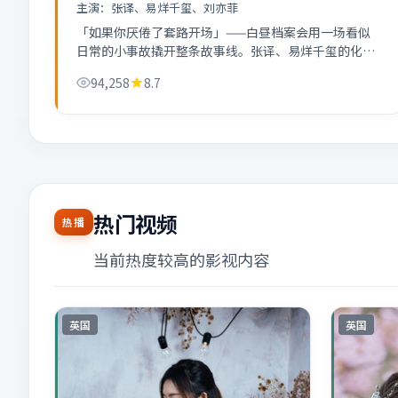
主演：
张译、易烊千玺、刘亦菲
「如果你厌倦了套路开场」——白昼档案会用一场看似
日常的小事故撬开整条故事线。张译、易烊千玺的化学
反应偏慢热，越往后越上头。
94,258
8.7
热门视频
热播
当前热度较高的影视内容
英国
英国