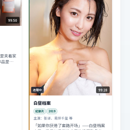
99:50
里夹着家
作品里，
听戏」的
99:28
连载中
白昼档案
纪录片
2019
主演：
张译、易烊千玺 等
「如果你厌倦了套路开场」——白昼档案