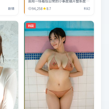
会用一场看似日常的小事故撬开整条故事
线。张译、易烊千玺的化学反应偏慢热，
剧情
94,258
8.7
科幻
越往后越上头。
韩国