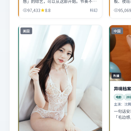
感」的综艺，可以从这部开始。节奏不
板、夜班
赶，适合深夜独自看完。
线。异境
97,433
8.8
科幻
95,06
美国
中国
热播
异境档
电影
20
主演：
沈腾
一句话安
「毛边感
奏不赶，