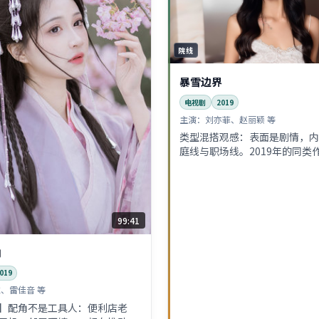
院线
暴雪边界
电视剧
2019
主演：
刘亦菲、赵丽颖 等
类型混搭观感：表面是剧情，内
庭线与职场线。2019年的同类
它的台词密度偏高，适合喜欢「
人。
99:41
响
019
、雷佳音 等
】配角不是工具人：便利店老