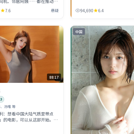
司机、邻居阿姨……都在推动主
回响的英国市井气息很浓。
9
7.6
悬疑
94,690
6.4
中国
88:17
案
23
、汤唯 等
利：想看中国大陆气质里带点
」的电影，可以从这部开始。节
适合深夜独自看完。