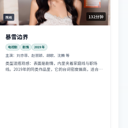
132分钟
院线
暴雪边界
电视剧
剧情
2019
年
主演：
刘亦菲、赵丽颖、胡歌、沈腾 等
类型混搭观感：表面是剧情，内里夹着家庭线与职场
线。2019年的同类作品里，它的台词密度偏高，适合喜
欢「听戏」的人。