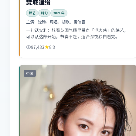
焚城追缉
综艺
科幻
2021
年
主演：
沈腾、周迅、胡歌、雷佳音
一句话安利：想看英国气质里带点「毛边感」的综艺，
可以从这部开始。节奏不赶，适合深夜独自看完。
97,433
8.8
中国