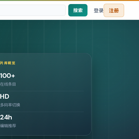
登录
注册
搜索
片库概览
100
+
在线条目
HD
多码率切换
24h
编辑推荐